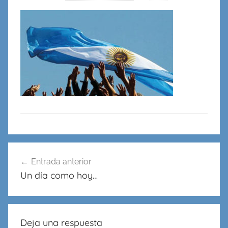
en
Redes,
Cableado
y
Virtualidad
Navegación
Entrada anterior
de
Un día como hoy…
entradas
Deja una respuesta