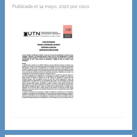
Publicada el
14 mayo, 2020
por
cisco
en
Redes,
Cableado
y
Virtualidad