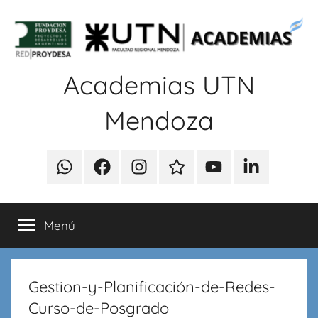
Saltar
al
contenido
Academias UTN
Mendoza
Cursos
de
WhatsApp
Faccebook
Instagram
Contacto
Youtube
Linkedin
capacitación
en
informática:
Menú
Redes,
Programación,
Base
Gestion-y-Planificación-de-Redes-
de
Datos,
Curso-de-Posgrado
Seguridad