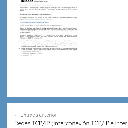
en
Redes,
Cableado
y
Virtualidad
Navegación
Entrada anterior
de
Redes TCP/IP (Interconexión TCP/IP e Inte