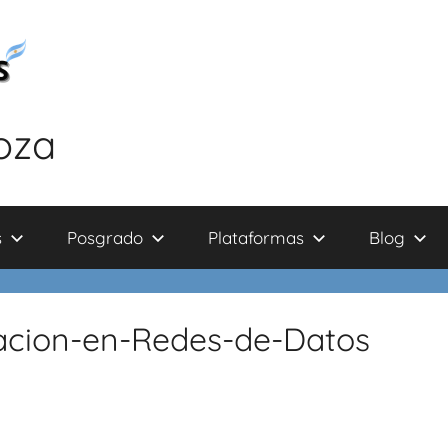
oza
s
Posgrado
Plataformas
Blog
acion-en-Redes-de-Datos