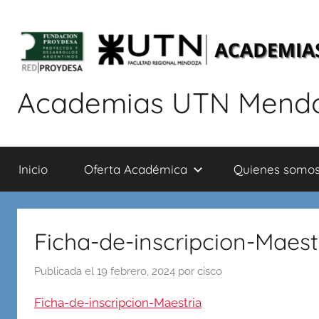
Saltar
al
contenido
Academias UTN Mend
Cursos
de
Inicio
Oferta Académica
Quienes somo
capacitación
en
informática:
Redes,
Ficha-de-inscripcion-Maest
Programación,
Base
Publicada el
19 febrero, 2024
por
cisco
de
Datos,
Ficha-de-inscripcion-Maestria
Seguridad