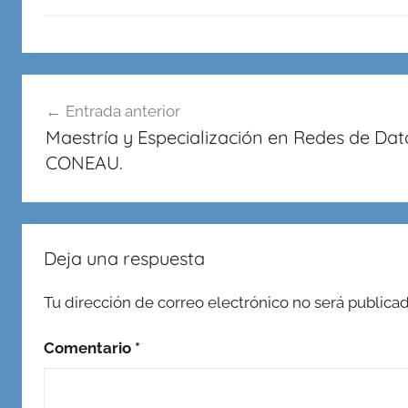
en
Redes,
Cableado
Navegación
y
Entrada anterior
Virtualidad
de
Maestría y Especialización en Redes de Dat
entradas
CONEAU.
Deja una respuesta
Tu dirección de correo electrónico no será publicad
Comentario
*