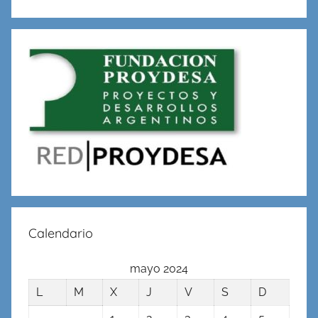
Calendario
mayo 2024
L
M
X
J
V
S
D