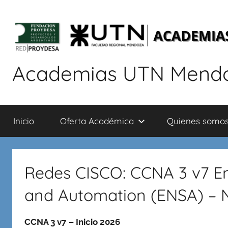
Saltar
al
contenido
Academias UTN Mend
Cursos
de
Inicio
Oferta Académica
Quienes somo
capacitación
en
informática:
Redes,
Redes CISCO: CCNA 3 v7 Ent
Programación,
Base
and Automation (ENSA) – N
de
Datos,
CCNA 3 v7 – Inicio 2026
Seguridad