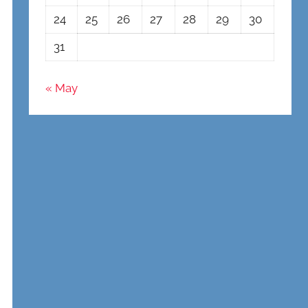
24
25
26
27
28
29
30
31
« May