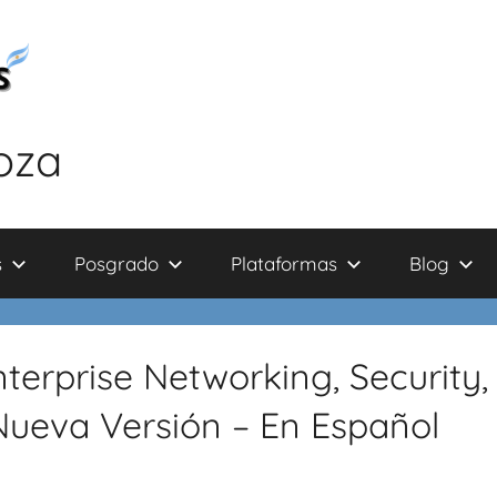
oza
s
Posgrado
Plataformas
Blog
erprise Networking, Security,
ueva Versión – En Español