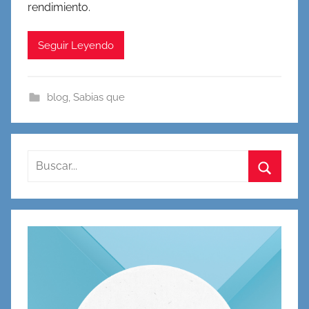
rendimiento.
Seguir Leyendo
blog
,
Sabias que
Buscar:
Buscar