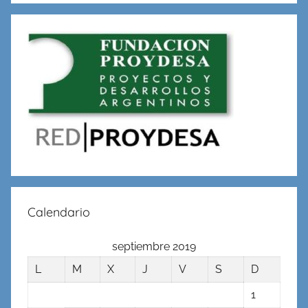
Calendario
septiembre 2019
L
M
X
J
V
S
D
1