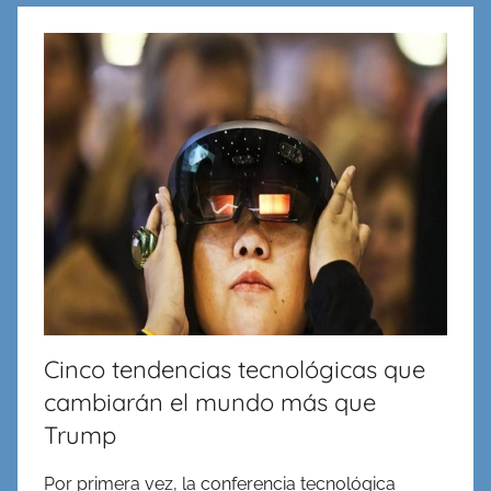
en
Redes,
Cableado
y
Virtualidad
Cinco tendencias tecnológicas que
cambiarán el mundo más que
Trump
Por primera vez, la conferencia tecnológica