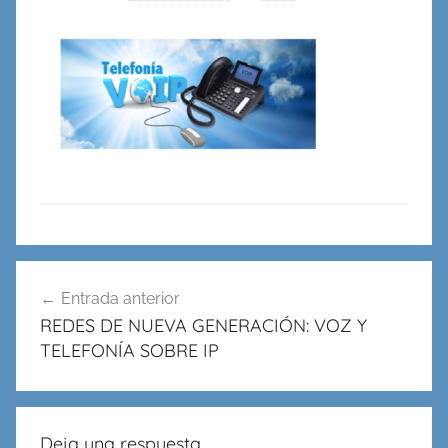
en
Redes,
Cableado
y
Virtualidad
Navegación
Entrada anterior
de
REDES DE NUEVA GENERACIÓN: VOZ Y
entradas
TELEFONÍA SOBRE IP
Deja una respuesta