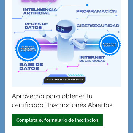
en
Redes,
Cableado
y
Virtualidad
Aprovechá para obtener tu
certificado. ¡Inscripciones Abiertas!
Completa el formulario de Inscripcion