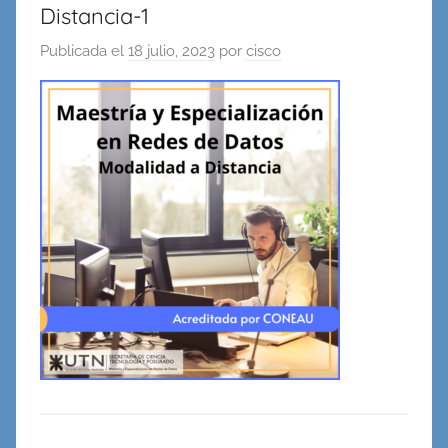
Distancia-1
en
Redes,
Publicada el
18 julio, 2023
por
cisco
Cableado
y
Virtualidad