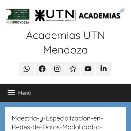
Saltar
al
contenido
Academias UTN
Mendoza
Cursos
de
WhatsApp
Faccebook
Instagram
Contacto
Youtube
Linkedin
capacitación
en
informática:
Menú
Redes,
Programación,
Base
Maestria-y-Especializacion-en-
de
Datos,
Redes-de-Datos-Modalidad-a-
Seguridad