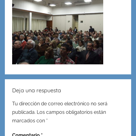
en
Redes,
Cableado
y
Virtualidad
Deja una respuesta
Tu dirección de correo electrónico no será
publicada.
Los campos obligatorios están
marcados con
*
Comentario
*